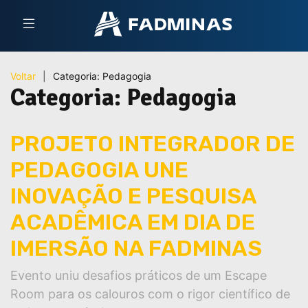
Voltar
|
Categoria:
Pedagogia
Categoria:
Pedagogia
PROJETO INTEGRADOR DE
PEDAGOGIA UNE
INOVAÇÃO E PESQUISA
ACADÊMICA EM DIA DE
IMERSÃO NA FADMINAS
Evento uniu desafios práticos de um Escape
Room para os calouros com o rigor científico de