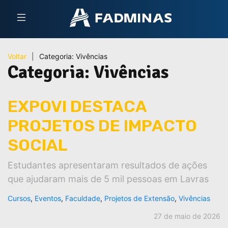
Voltar
|
Categoria:
Vivências
Categoria:
Vivências
EXPOVI DESTACA
PROJETOS DE IMPACTO
SOCIAL
Estudantes apresentaram resultados de ações
que ajudaram mais de 5 mil pessoas em Lavras
Cursos
,
Eventos
,
Faculdade
,
Projetos de Extensão
,
Vivências
27 de maio de 2026