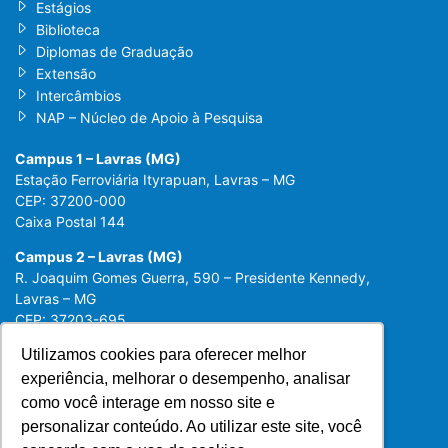
Estágios
Biblioteca
Diplomas de Graduação
Extensão
Intercâmbios
NAP – Núcleo de Apoio à Pesquisa
Campus 1 – Lavras (MG)
Estação Ferroviária Ityrapuan, Lavras – MG
CEP: 37200-000
Caixa Postal 144
Campus 2 – Lavras (MG)
R. Joaquim Gomes Guerra, 590 – Presidente Kennedy,
Lavras – MG
CEP: 37203-695
Utilizamos cookies para oferecer melhor
Utilizamos cookies para oferecer melhor
experiência, melhorar o desempenho, analisar
experiência, melhorar o desempenho, analisar
como você interage em nosso site e
como você interage em nosso site e
personalizar conteúdo. Ao utilizar este site, você
personalizar conteúdo. Ao utilizar este site, você