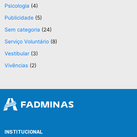
Psicologia
(4)
Publicidade
(5)
Sem categoria
(24)
Serviço Voluntário
(8)
Vestibular
(3)
Vivências
(2)
INSTITUCIONAL