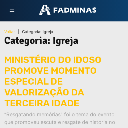
Voltar
|
Categoria:
Igreja
Categoria:
Igreja
MINISTÉRIO DO IDOSO
PROMOVE MOMENTO
ESPECIAL DE
VALORIZAÇÃO DA
TERCEIRA IDADE
“Resgatando memórias" foi o tema do evento
que promoveu escuta e resgate de história no