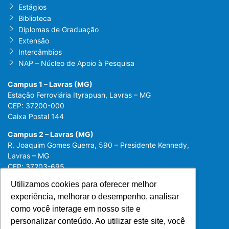
Estágios
Biblioteca
Diplomas de Graduação
Extensão
Intercâmbios
NAP – Núcleo de Apoio à Pesquisa
Campus 1 – Lavras (MG)
Estação Ferroviária Ityrapuan, Lavras – MG
CEP: 37200-000
Caixa Postal 144
Campus 2 – Lavras (MG)
R. Joaquim Gomes Guerra, 590 – Presidente Kennedy,
Lavras – MG
CEP: 37203-695
Utilizamos cookies para oferecer melhor
Utilizamos cookies para oferecer melhor
experiência, melhorar o desempenho, analisar
experiência, melhorar o desempenho, analisar
como você interage em nosso site e
como você interage em nosso site e
personalizar conteúdo. Ao utilizar este site, você
personalizar conteúdo. Ao utilizar este site, você