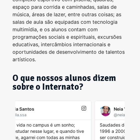
espaço para corrida e caminhadas, salas de
música, áreas de lazer, entre outras coisas; as
salas de aula são equipadas com tecnologia
multimídia, e os alunos contam com
programações sociais e espirituais, excursões
educativas, intercâmbios internacionais e
oportunidades de desenvolvimento de talentos
artísticos.
O que nossos alunos dizem
sobre o Internato?
Neia Vieira
@neia_r_vieira
Saudades desse lugar! Meus momentos de
Mor
ive
1996 a 2000 foi de ver o prédio das meninas
pri
s
ser construido. Cada pessoas que passaram por
par