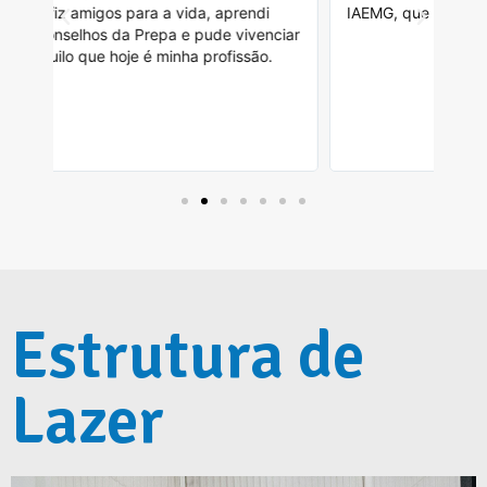
IAEMG, que agora é FADMINAS. GRATIDÃO
ten
ciar
fiz
tod
con
qua
aca
Estrutura de
Lazer