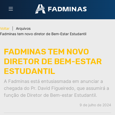
Voltar
|
Arquivos
Fadminas tem novo diretor de Bem-Estar Estudantil
FADMINAS TEM NOVO
DIRETOR DE BEM-ESTAR
ESTUDANTIL
A Fadminas está entusiasmada em anunciar a
chegada do Pr. David Figueiredo, que assumirá a
função de Diretor de Bem-estar Estudantil.
9 de julho de 2024