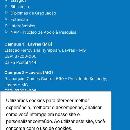
Estágios
Biblioteca
Diplomas de Graduação
Extensão
Intercâmbios
NAP – Núcleo de Apoio à Pesquisa
Campus 1 – Lavras (MG)
Estação Ferroviária Ityrapuan, Lavras – MG
CEP: 37200-000
Caixa Postal 144
Campus 2 – Lavras (MG)
R. Joaquim Gomes Guerra, 590 – Presidente Kennedy,
Lavras – MG
CEP: 37203-695
Utilizamos cookies para oferecer melhor
Utilizamos cookies para oferecer melhor
experiência, melhorar o desempenho, analisar
experiência, melhorar o desempenho, analisar
como você interage em nosso site e
como você interage em nosso site e
personalizar conteúdo. Ao utilizar este site, você
personalizar conteúdo. Ao utilizar este site, você
concorda com o uso de cookies.
concorda com o uso de cookies.