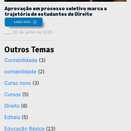
Aprovação em processo seletivo marca a
trajetória de estudantes de Direito
SAIBA MAIS
30 de junho de 2026
Outros Temas
Contabilidade
(3)
contabilidade
(2)
Curso novo
(3)
Cursos
(5)
Direito
(8)
Editais
(5)
Educação Básica
(23)