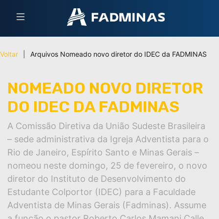
Voltar
|
Arquivos
Nomeado novo diretor do IDEC da FADMINAS
NOMEADO NOVO DIRETOR
DO IDEC DA FADMINAS
A Comissão Diretiva da União Sudeste Brasileira
– sede administrativa da Igreja Adventista para o
Rio de Janeiro, Espírito Santo e Minas Gerais –
nomeou neste domingo, 25 de fevereiro, o novo
diretor do Instituto de Desenvolvimento do
Estudante Colportor (IDEC) para a Faculdade
Adventista de Minas Gerais (Fadminas). Assume
a função o pastor Roberto Carlos Mamani Calle.