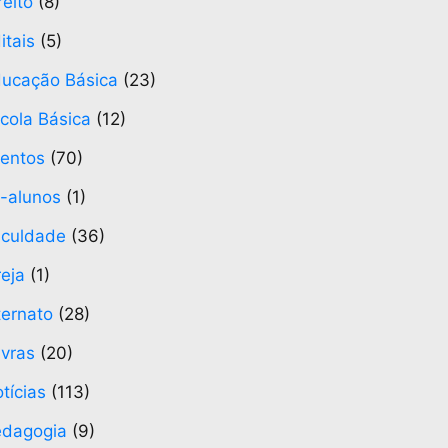
reito
(8)
itais
(5)
ucação Básica
(23)
cola Básica
(12)
entos
(70)
-alunos
(1)
culdade
(36)
reja
(1)
ternato
(28)
vras
(20)
tícias
(113)
edagogia
(9)