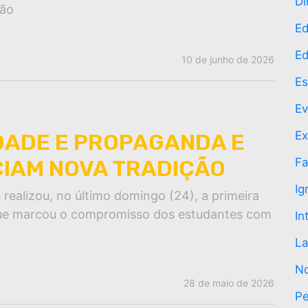
Di
ção
Ed
Ed
10 de junho de 2026
Es
Ev
Ex
DADE E PROPAGANDA E
CIAM NOVA TRADIÇÃO
Fa
Ig
ealizou, no último domingo (24), a primeira
que marcou o compromisso dos estudantes com
In
La
No
28 de maio de 2026
P