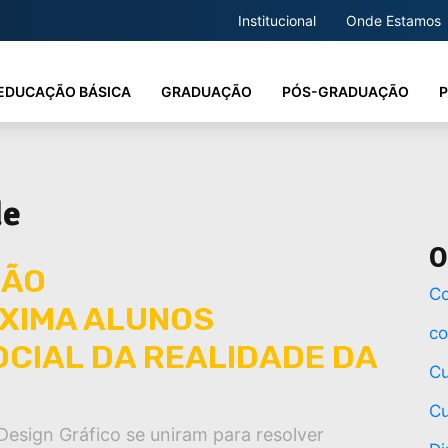
Institucional
Onde Estamos
EDUCAÇÃO BÁSICA
GRADUAÇÃO
PÓS-GRADUAÇÃO
P
de
O
SÃO
Co
XIMA ALUNOS
co
CIAL DA REALIDADE DA
Cu
Cu
Design Gráfico se uniram para resolver