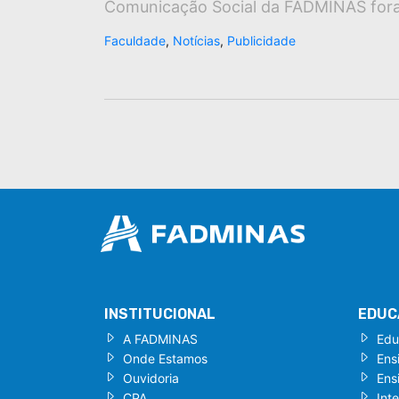
Comunicação Social da FADMINAS foram
Faculdade
,
Notícias
,
Publicidade
INSTITUCIONAL
EDUC
A FADMINAS
Edu
Onde Estamos
Ens
Ouvidoria
Ens
CPA
Int