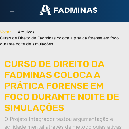
Voltar
|
Arquivos
Curso de Direito da Fadminas coloca a prática forense em foco
durante noite de simulações
CURSO DE DIREITO DA
FADMINAS COLOCA A
PRÁTICA FORENSE EM
FOCO DURANTE NOITE DE
SIMULAÇÕES
O Projeto Integrador testou argumentação e
agilidade mental através de metodologias ativas