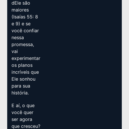
dEle são
maiores
(Isaías 55: 8
e 9) e se
você confiar
nessa
promessa,
vai
experimentar
os planos
incríveis que
Ele sonhou
para sua
história.
E aí, o que
você quer
ser agora
que cresceu?