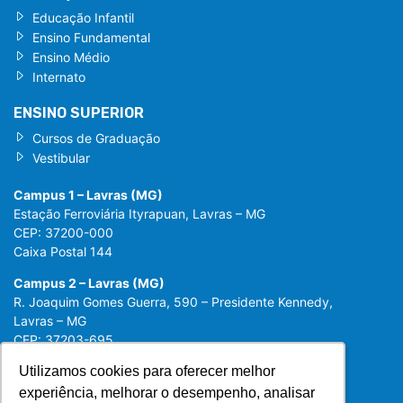
Educação Infantil
Ensino Fundamental
Ensino Médio
Internato
ENSINO SUPERIOR
Cursos de Graduação
Vestibular
Campus 1 – Lavras (MG)
Estação Ferroviária Ityrapuan, Lavras – MG
CEP: 37200-000
Caixa Postal 144
Campus 2 – Lavras (MG)
R. Joaquim Gomes Guerra, 590 – Presidente Kennedy,
Lavras – MG
CEP: 37203-695
Utilizamos cookies para oferecer melhor
Utilizamos cookies para oferecer melhor
experiência, melhorar o desempenho, analisar
experiência, melhorar o desempenho, analisar