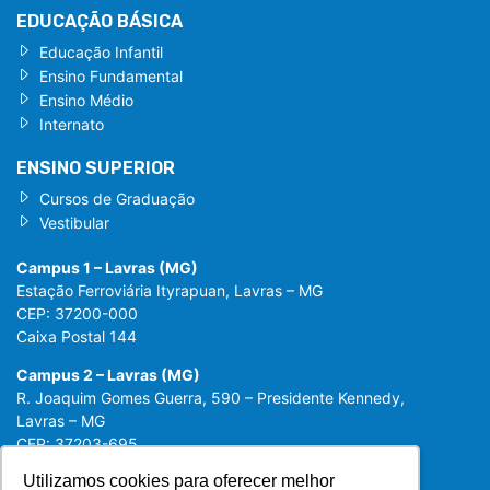
EDUCAÇÃO BÁSICA
Educação Infantil
Ensino Fundamental
Ensino Médio
Internato
ENSINO SUPERIOR
Cursos de Graduação
Vestibular
Campus 1 – Lavras (MG)
Estação Ferroviária Ityrapuan, Lavras – MG
CEP: 37200-000
Caixa Postal 144
Campus 2 – Lavras (MG)
R. Joaquim Gomes Guerra, 590 – Presidente Kennedy,
Lavras – MG
CEP: 37203-695
Utilizamos cookies para oferecer melhor
Utilizamos cookies para oferecer melhor