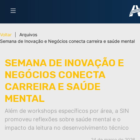
Voltar
|
Arquivos
Semana de Inovação e Negócios conecta carreira e saúde mental
SEMANA DE INOVAÇÃO E
NEGÓCIOS CONECTA
CARREIRA E SAÚDE
MENTAL
Além de workshops específicos por área, a SIN
promoveu reflexões sobre saúde mental e o
impacto da leitura no desenvolvimento técnico
24 de março de 2026