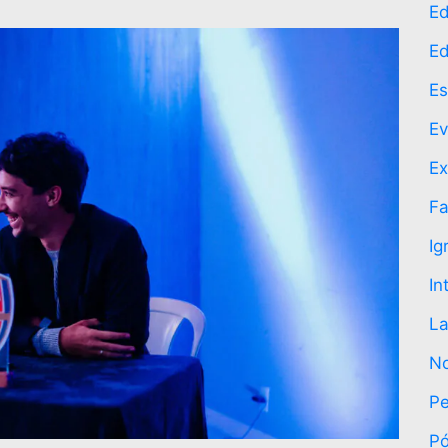
Ed
Ed
Es
Ev
Ex
Fa
Ig
In
La
No
P
P