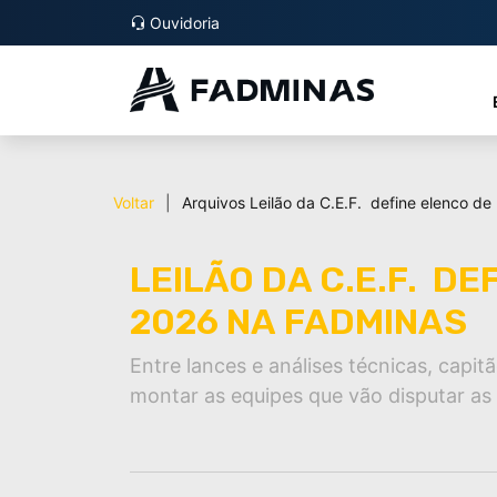
Ouvidoria
Voltar
|
Arquivos
Leilão da C.E.F. define elenco 
LEILÃO DA C.E.F. DE
2026 NA FADMINAS
Entre lances e análises técnicas, capi
montar as equipes que vão disputar as