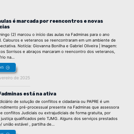
 aulas é marcada por reencontros e novas
cias
ingo (2) marcou o início das aulas na Fadminas para o ano
/1. Calouros e veteranos se reencontraram em um ambiente de
pectativa. Notícia: Giovanna Bonilha e Gabriel Oliveira | Imagem:
ntos Sorrisos e abraços marcaram o reencontro dos veteranos,
frio na…
AIS
vereiro de 2025
Fadminas está na ativa
iciário de solução de conflitos e cidadania ou PAPRE é um
endimento pré-processual presente na Fadminas que assessora
e conflitos Judiciais ou extrajudiciais de forma gratuita, por
a justiça qualificados pelo TJMG. Alguns dos serviços prestados
o/ união estável , partilha de…