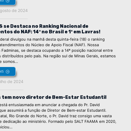
AIS
agosto de 2024
 se Destaca no Ranking Nacional de
tos do NAF: 14ª no Brasil e 1ª em Lavras!
deral divulgou na manhã desta quinta-feira (18) o ranking
 atendimentos do Núcleo de Apoio Fiscal (NAF). Nossa
 a Fadminas, se destaca ocupando a 14ª posição nacional entre
distribuídos pelo país. Na região sul de Minas Gerais, estamos
 e somos…
AIS
ulho de 2024
 tem novo diretor de Bem-Estar Estudantil
está entusiasmada em anunciar a chegada do Pr. David
que assumirá a função de Diretor de Bem-estar Estudantil.
atal, Rio Grande do Norte, o Pr. David traz consigo uma vasta
 e dedicação ao ministério. Formado pelo SALT FAAMA em 2020,
iniciou…