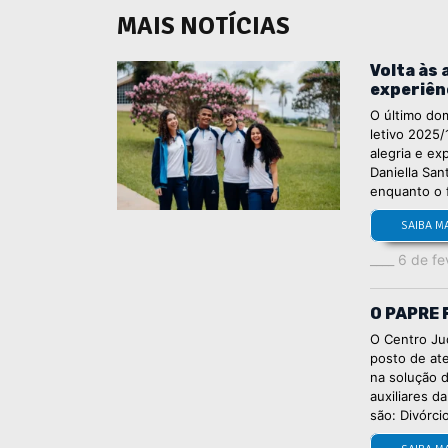
MAIS NOTÍCIAS
Volta às
experiên
O último dom
letivo 2025
alegria e ex
Daniella Sa
enquanto o 
SAIBA M
6 de fe
O PAPRE 
O Centro Jud
posto de at
na solução d
auxiliares d
são: Divórci