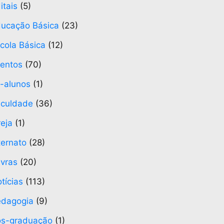
itais
(5)
ucação Básica
(23)
cola Básica
(12)
entos
(70)
-alunos
(1)
culdade
(36)
reja
(1)
ternato
(28)
vras
(20)
tícias
(113)
edagogia
(9)
ós-graduação
(1)