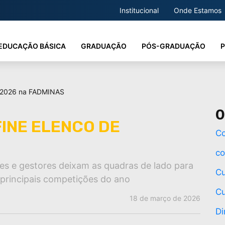
Institucional
Onde Estamos
EDUCAÇÃO BÁSICA
GRADUAÇÃO
PÓS-GRADUAÇÃO
P
de 2026 na FADMINAS
O
FINE ELENCO DE
Co
co
tães e gestores deixam as quadras de lado para
Cu
 principais competições do ano
Cu
18 de março de 2026
Di