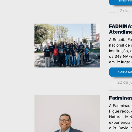
SAIBA M
22 de 
FADMINAS
Atendimen
A Receita Fe
nacional de
instituição,
os 348 NAFs 
em 3º lugar
SAIBA M
22 de j
Fadminas
A Fadminas 
Figueiredo, 
Natural de N
experiência
o Pr. David 