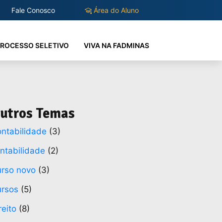
Fale Conosco
Área do Aluno
ROCESSO SELETIVO
VIVA NA FADMINAS
utros Temas
ntabilidade
(3)
ntabilidade
(2)
rso novo
(3)
rsos
(5)
reito
(8)