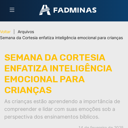
Voltar
|
Arquivos
Semana da Cortesia enfatiza inteligência emocional para crianças
SEMANA DA CORTESIA
ENFATIZA INTELIGÊNCIA
EMOCIONAL PARA
CRIANÇAS
As crianças estão aprendendo a importância de
compreender e lidar com suas emoções sob a
perspectiva dos ensinamentos bíblicos.
14 de fevereiro de 2025