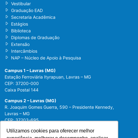
Vestibular
Graduação EAD
Secretaria Acadêmica
Estágios
Biblioteca
Diplomas de Graduação
Extensão
Intercâmbios
NAP – Núcleo de Apoio à Pesquisa
Campus 1 – Lavras (MG)
Estação Ferroviária Ityrapuan, Lavras – MG
CEP: 37200-000
Caixa Postal 144
Campus 2 – Lavras (MG)
R. Joaquim Gomes Guerra, 590 – Presidente Kennedy,
Lavras – MG
CEP: 37203-695
Utilizamos cookies para oferecer melhor
Utilizamos cookies para oferecer melhor