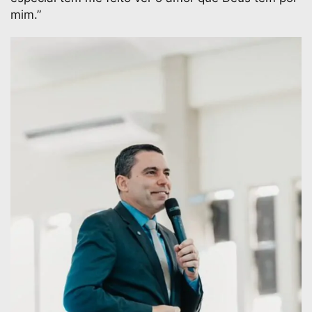
mim.”