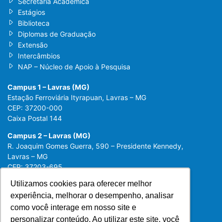
Secretaria Acadêmica
Estágios
Biblioteca
Diplomas de Graduação
Extensão
Intercâmbios
NAP – Núcleo de Apoio à Pesquisa
Campus 1 – Lavras (MG)
Estação Ferroviária Ityrapuan, Lavras – MG
CEP: 37200-000
Caixa Postal 144
Campus 2 – Lavras (MG)
R. Joaquim Gomes Guerra, 590 – Presidente Kennedy,
Lavras – MG
CEP: 37203-695
Utilizamos cookies para oferecer melhor
Utilizamos cookies para oferecer melhor
experiência, melhorar o desempenho, analisar
experiência, melhorar o desempenho, analisar
como você interage em nosso site e
como você interage em nosso site e
personalizar conteúdo. Ao utilizar este site, você
personalizar conteúdo. Ao utilizar este site, você