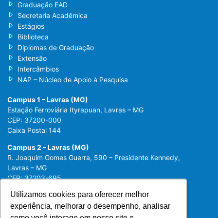
Graduação EAD
Secretaria Acadêmica
Estágios
Biblioteca
Diplomas de Graduação
Extensão
Intercâmbios
NAP – Núcleo de Apoio à Pesquisa
Campus 1 – Lavras (MG)
Estação Ferroviária Ityrapuan, Lavras – MG
CEP: 37200-000
Caixa Postal 144
Campus 2 – Lavras (MG)
R. Joaquim Gomes Guerra, 590 – Presidente Kennedy,
Lavras – MG
CEP: 37203-695
Utilizamos cookies para oferecer melhor
Utilizamos cookies para oferecer melhor
experiência, melhorar o desempenho, analisar
experiência, melhorar o desempenho, analisar
como você interage em nosso site e
como você interage em nosso site e