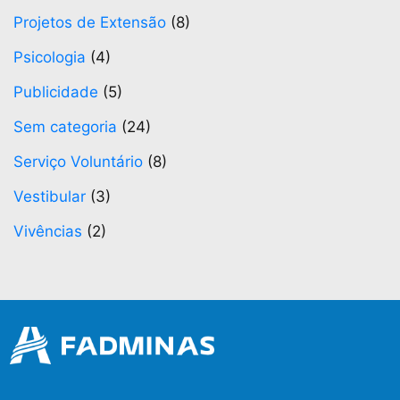
Projetos de Extensão
(8)
Psicologia
(4)
Publicidade
(5)
Sem categoria
(24)
Serviço Voluntário
(8)
Vestibular
(3)
Vivências
(2)