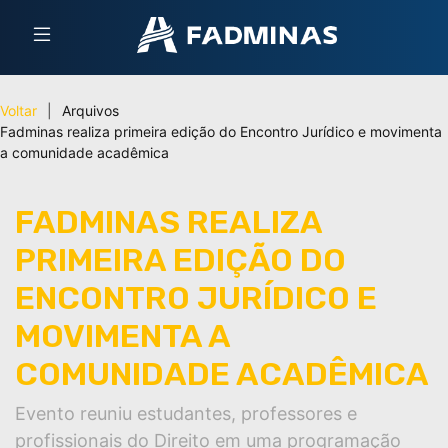
Voltar
|
Arquivos
Fadminas realiza primeira edição do Encontro Jurídico e movimenta
a comunidade acadêmica
FADMINAS REALIZA
PRIMEIRA EDIÇÃO DO
ENCONTRO JURÍDICO E
MOVIMENTA A
COMUNIDADE ACADÊMICA
Evento reuniu estudantes, professores e
profissionais do Direito em uma programação