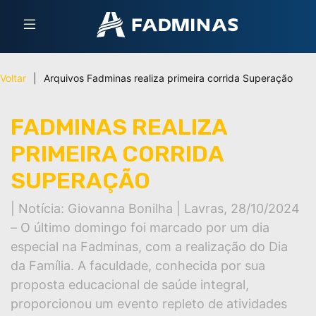
Voltar
|
Arquivos
Fadminas realiza primeira corrida Superação
FADMINAS REALIZA
PRIMEIRA CORRIDA
SUPERAÇÃO
| Notícia: Giovanna Bonilha | Lavras, 28/10/2024
– O último domingo foi marcado por um dia
especial na Fadminas, com a realização do Dia
da Família. A faculdade, conhecida por sua
proposta educacional de saúde integral,
proporcionou um evento repleto de atividades