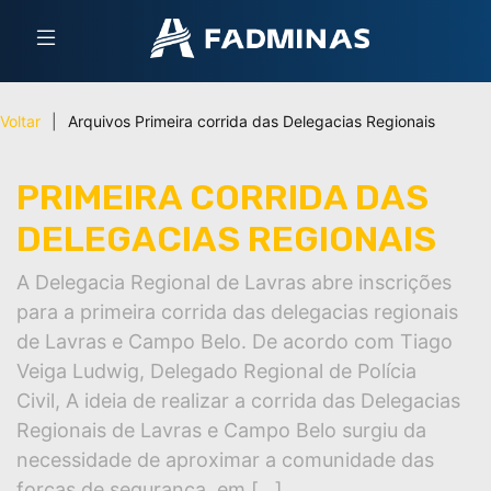
Voltar
|
Arquivos
Primeira corrida das Delegacias Regionais
PRIMEIRA CORRIDA DAS
DELEGACIAS REGIONAIS
A Delegacia Regional de Lavras abre inscrições
para a primeira corrida das delegacias regionais
de Lavras e Campo Belo. De acordo com Tiago
Veiga Ludwig, Delegado Regional de Polícia
Civil, A ideia de realizar a corrida das Delegacias
Regionais de Lavras e Campo Belo surgiu da
necessidade de aproximar a comunidade das
forças de segurança, em […]